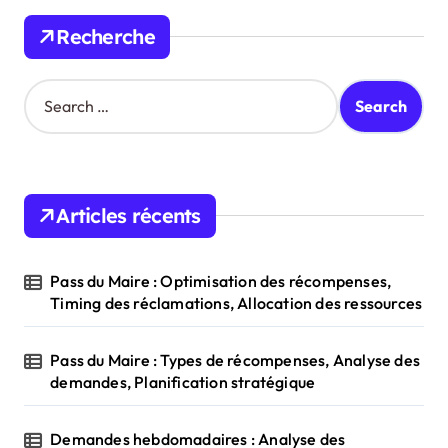
Recherche
S
e
a
r
c
h
Articles récents
f
o
r
Pass du Maire : Optimisation des récompenses,
:
Timing des réclamations, Allocation des ressources
Pass du Maire : Types de récompenses, Analyse des
demandes, Planification stratégique
Demandes hebdomadaires : Analyse des