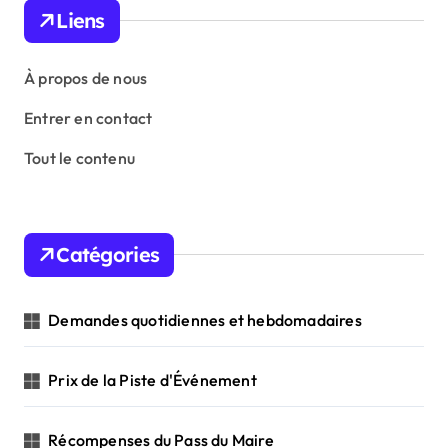
s
Liens
t
s
À propos de nous
p
Entrer en contact
a
Tout le contenu
g
i
n
Catégories
a
t
Demandes quotidiennes et hebdomadaires
i
o
Prix de la Piste d'Événement
n
Récompenses du Pass du Maire