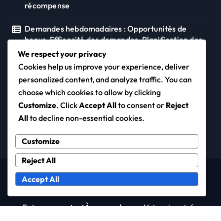
récompense
Demandes hebdomadaires : Opportunités de
bonus, Efficacité des demandes, Planification des
récompenses
We respect your privacy
Cookies help us improve your experience, deliver
personalized content, and analyze traffic. You can
choose which cookies to allow by clicking
cyprien-richard.fr
Customize
. Click
Accept All
to consent or
Reject
All
to decline non-essential cookies.
Customize
Reject All
Copyright © All rights reserved
|
Newspaperup
by
Accept All
Themeansar
.
Entrer en contact
À propos de nous
Votre vie privée
Termes et conditions
Politique de cookies