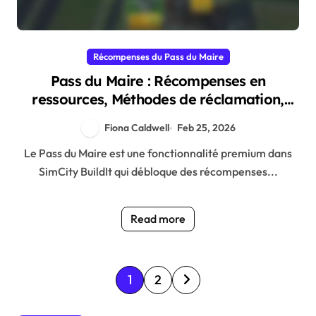
Récompenses du Pass du Maire
Pass du Maire : Récompenses en
ressources, Méthodes de réclamation,
Bonus stratégiques
Fiona Caldwell
Feb 25, 2026
Le Pass du Maire est une fonctionnalité premium dans
SimCity BuildIt qui débloque des récompenses...
Read more
P
1
2
o