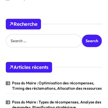
Recherche
S
e
a
r
c
h
Articles récents
f
o
r
Pass du Maire : Optimisation des récompenses,
:
Timing des réclamations, Allocation des ressources
Pass du Maire : Types de récompenses, Analyse des
demandes, Planification stratégique