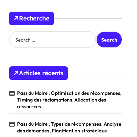
Recherche
S
e
a
r
c
h
Articles récents
f
o
r
Pass du Maire : Optimisation des récompenses,
:
Timing des réclamations, Allocation des
ressources
Pass du Maire : Types de récompenses, Analyse
des demandes, Planification stratégique