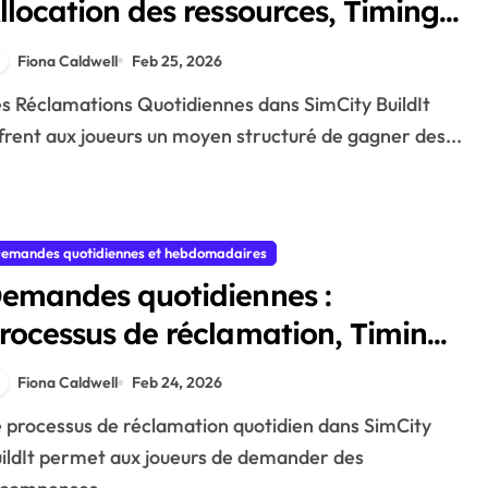
llocation des ressources, Timing
es demandes, Récompenses
Fiona Caldwell
Feb 25, 2026
tratégiques
frent aux joueurs un moyen structuré de gagner des...
emandes quotidiennes et hebdomadaires
emandes quotidiennes :
rocessus de réclamation, Timing
es récompenses, Gestion des
Fiona Caldwell
Feb 24, 2026
essources
ildIt permet aux joueurs de demander des