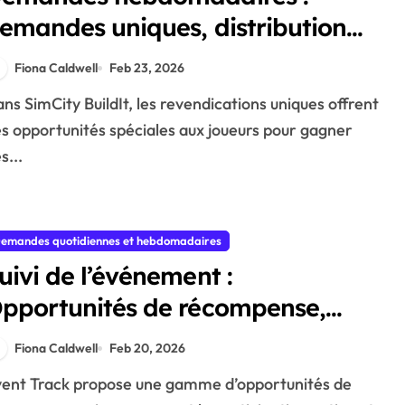
emandes uniques, distribution
es récompenses, opportunités de
Fiona Caldwell
Feb 23, 2026
emande
s opportunités spéciales aux joueurs pour gagner
s...
emandes quotidiennes et hebdomadaires
uivi de l’événement :
pportunités de récompense,
tratégies de réclamation,
Fiona Caldwell
Feb 20, 2026
valuation des prix