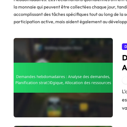
la monnaie qui peuvent être collectées chaque jour, tan
accomplissant des tâches spécifiques tout au long de l
participation active, mais aident également au développem
D
D
A
P
A
L’analyse hebdomadaire des réclamations est
es
va