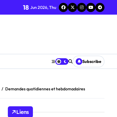
18
Jun 2026, Thu
écompenses
se des demandes
Subscribe
Demandes quotidiennes et hebdomadaires
Liens