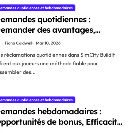
emandes quotidiennes et hebdomadaires
emandes quotidiennes :
emander des avantages,
valuation des bonus, Stratégies
Fiona Caldwell
Mar 10, 2026
e récompense
frent aux joueurs une méthode fiable pour
ssembler des...
emandes quotidiennes et hebdomadaires
emandes hebdomadaires :
pportunités de bonus, Efficacité
es demandes, Planification des