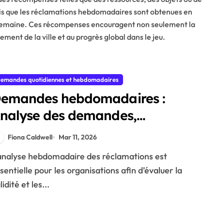
dis que les réclamations hebdomadaires sont obtenues en
a semaine. Ces récompenses encouragent non seulement la
ent de la ville et au progrès global dans le jeu.
emandes quotidiennes et hebdomadaires
emandes hebdomadaires :
nalyse des demandes,
lanification stratégique,
Fiona Caldwell
Mar 11, 2026
llocation des ressources
sentielle pour les organisations afin d’évaluer la
lidité et les...