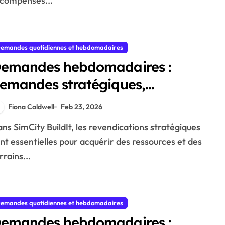
compenses...
emandes quotidiennes et hebdomadaires
emandes hebdomadaires :
emandes stratégiques,
écompenses de ressources,
Fiona Caldwell
Feb 23, 2026
lanification des demandes
nt essentielles pour acquérir des ressources et des
rrains...
emandes quotidiennes et hebdomadaires
emandes hebdomadaires :