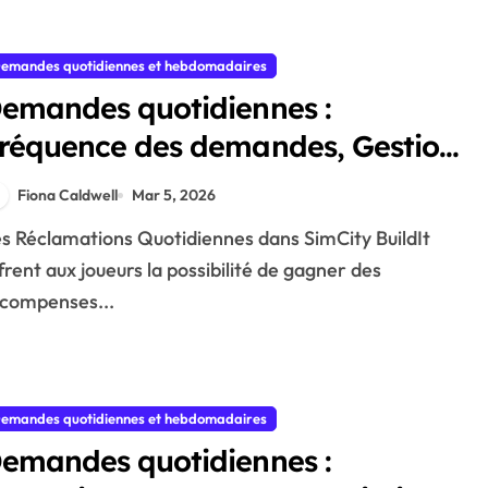
emandes quotidiennes et hebdomadaires
emandes quotidiennes :
réquence des demandes, Gestion
es ressources, Types de
Fiona Caldwell
Mar 5, 2026
écompenses
frent aux joueurs la possibilité de gagner des
compenses...
emandes quotidiennes et hebdomadaires
emandes quotidiennes :