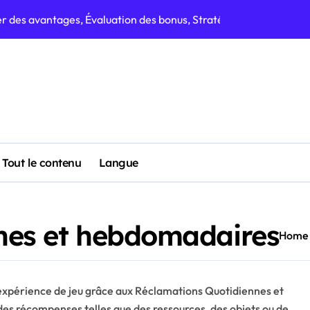
ités de bonus, Efficacité des demandes, Planification des r
ations, Opportunités de bonus, Stratégies de ressources
iveau, Fréquence de réclamation, Types de bonus
ium, Méthodes de réclamation, Niveaux de récompense
 : Récompenses à durée limitée, Optimisation des prix, Analy
 Allocation des ressources, Stratégies de récompense
Tout le contenu
Langue
écompenses, Timing des réclamations, Allocation des ressources
nes et hebdomadaires
Home
r expérience de jeu grâce aux Réclamations Quotidiennes et
es récompenses telles que des ressources, des objets ou de