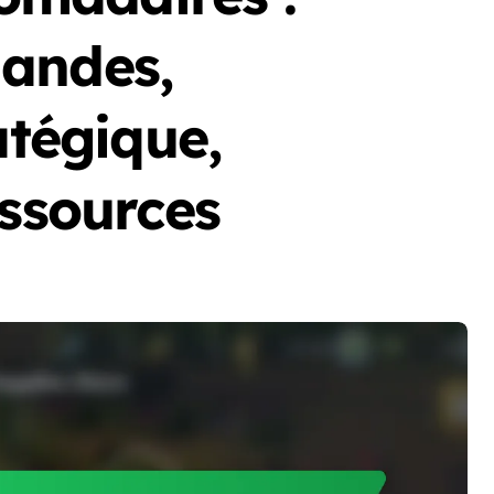
andes,
atégique,
essources