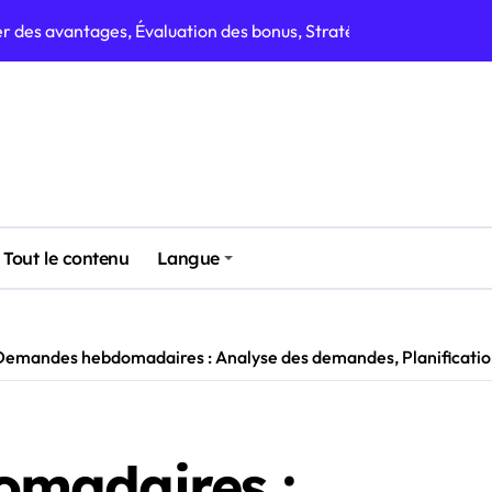
 des avantages, Évaluation des bonus, Stratégies de récompe
ités de bonus, Efficacité des demandes, Planification des r
ations, Opportunités de bonus, Stratégies de ressources
iveau, Fréquence de réclamation, Types de bonus
ium, Méthodes de réclamation, Niveaux de récompense
 : Récompenses à durée limitée, Optimisation des prix, Analy
Tout le contenu
Langue
 Allocation des ressources, Stratégies de récompense
écompenses, Timing des réclamations, Allocation des ressources
Demandes hebdomadaires : Analyse des demandes, Planification 
madaires :