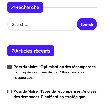
Recherche
S
e
a
r
c
h
Articles récents
f
o
r
Pass du Maire : Optimisation des récompenses,
:
Timing des réclamations, Allocation des
ressources
Pass du Maire : Types de récompenses, Analyse
des demandes, Planification stratégique