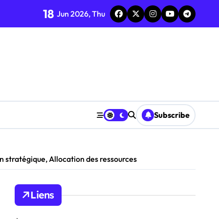
nse
18
Jun 2026, Thu
écompenses
se des demandes
Subscribe
stratégique, Allocation des ressources
Liens