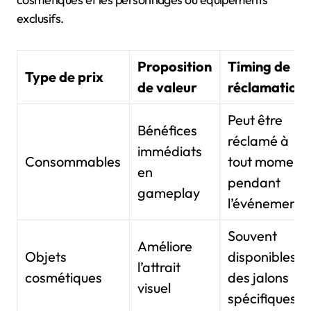
exclusifs.
Proposition
Timing de
Type de prix
de valeur
réclamation
Peut être
Bénéfices
réclamé à
immédiats
Consommables
tout moment
en
pendant
gameplay
l’événement
Souvent
Améliore
Objets
disponibles à
l’attrait
cosmétiques
des jalons
visuel
spécifiques