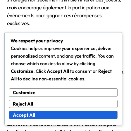
mais encourage également la participation aux
événements pour gagner ces récompenses
exclusives.
Les joueurs devraient rester informés des mises à
We respect your privacy
jour à venir, car celles-ci peuvent modifier
Cookies help us improve your experience, deliver
considérablement le paysage des prix. Vérifier
personalized content, and analyze traffic. You can
choose which cookies to allow by clicking
régulièrement les annonces officielles ou les forums
Customize
. Click
Accept All
to consent or
Reject
communautaires peut fournir des informations sur les
All
to decline non-essential cookies.
nouvelles récompenses qui pourraient être
introduites dans les événements futurs.
Customize
Reject All
Retours de la communauté et
ajustements des prix
Accept All
Les retours de la communauté sont essentiels pour