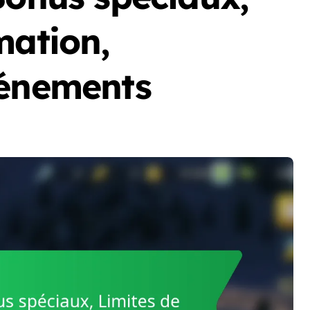
mation,
vénements