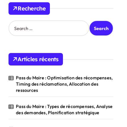
Recherche
S
e
a
r
c
h
Articles récents
f
o
r
Pass du Maire : Optimisation des récompenses,
:
Timing des réclamations, Allocation des
ressources
Pass du Maire : Types de récompenses, Analyse
des demandes, Planification stratégique