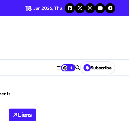
18
Jun 2026, Thu
écompenses
se des demandes
Subscribe
ments
Liens