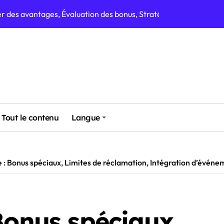
ités de bonus, Efficacité des demandes, Planification des r
ations, Opportunités de bonus, Stratégies de ressources
iveau, Fréquence de réclamation, Types de bonus
ium, Méthodes de réclamation, Niveaux de récompense
 : Récompenses à durée limitée, Optimisation des prix, Analy
 Allocation des ressources, Stratégies de récompense
Tout le contenu
Langue
écompenses, Timing des réclamations, Allocation des ressources
e : Bonus spéciaux, Limites de réclamation, Intégration d’événe
Bonus spéciaux,